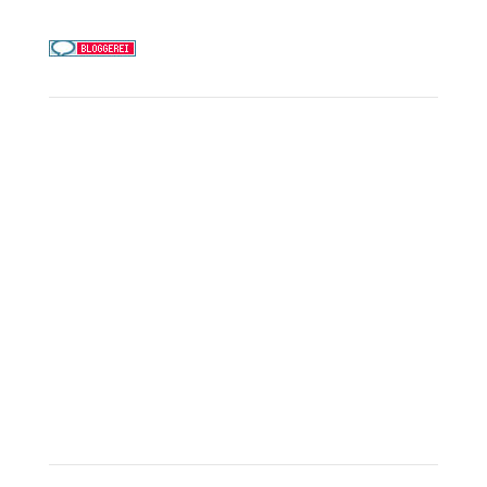
Service
Kreuzfahrt-Check
Persönliche Beratung
Preisalarm
PAYBACK Punkte sammeln
Corpor
ate B
enefits
Beratungstermin buchen
Landausflüge