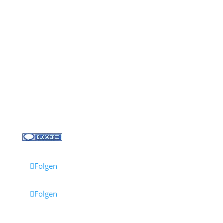
Kontakt
Über uns
Kreuzfahrt-News
Kontakt
Jobs bei Cruisify
Reisebüro Waldkirch
Folgen
Folgen