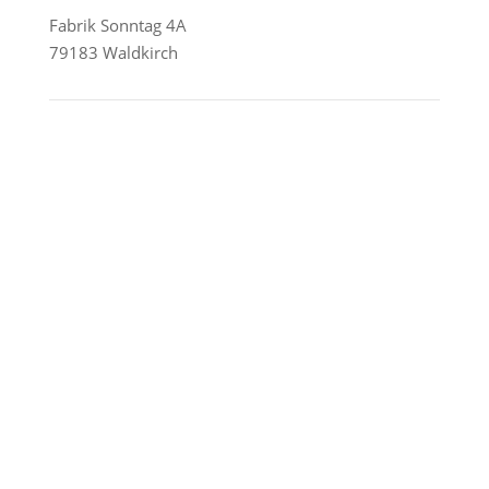
Fabrik Sonntag 4A
79183 Waldkirch
Reederei-Angebote
AIDA Cruises
Mein Schiff / TUI Cruises
MSC Cruises
Costa Kreuzfahrten
Alle Reedereien
Telefon & WhatsApp:
0156 78511674
Täglich 9–21 Uhr