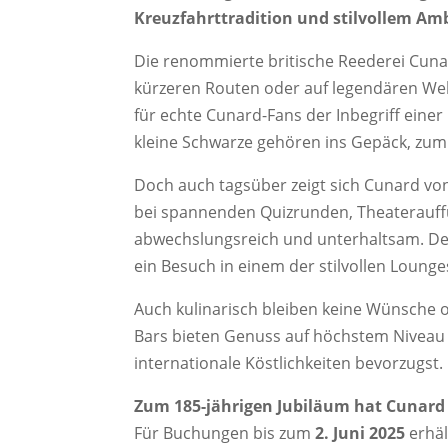
Kreuzfahrttradition und stilvollem Am
Die renommierte britische Reederei Cunar
kürzeren Routen oder auf legendären Weltr
für echte Cunard-Fans der Inbegriff eine
kleine Schwarze gehören ins Gepäck, zumin
Doch auch tagsüber zeigt sich Cunard von
bei spannenden Quizrunden, Theaterauff
abwechslungsreich und unterhaltsam. Der
ein Besuch in einem der stilvollen Loung
Auch kulinarisch bleiben keine Wünsche of
Bars bieten Genuss auf höchstem Niveau – 
internationale Köstlichkeiten bevorzugst.
Zum 185-jährigen Jubiläum hat Cunard 
Für Buchungen bis zum
2. Juni 2025
erhäl