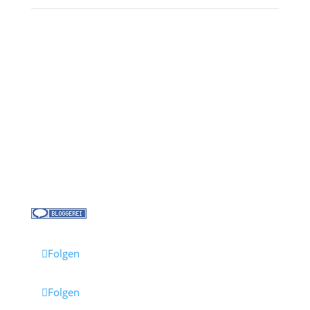
Kontakt
Über uns
Kreuzfahrt-News
Kontakt
Jobs bei Cruisify
Reisebüro Waldkirch
Folgen
Folgen