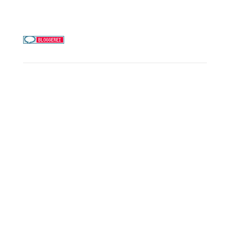
Täglich 9–21 Uhr
Service
Kreuzfahrt-Check
Persönliche Beratung
Preisalarm
PAYBACK Punkte sammeln
Corpor
ate B
enefits
Beratungstermin buchen
Landausflüge