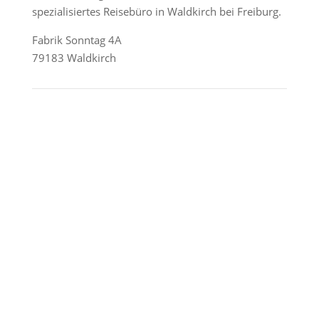
spezialisiertes Reisebüro in Waldkirch bei Freiburg.
Fabrik Sonntag 4A
79183 Waldkirch
Reederei-Angebote
AIDA Cruises
Mein Schiff / TUI Cruises
MSC Cruises
Costa Kreuzfahrten
Alle Reedereien
Telefon & WhatsApp:
0156 78511674