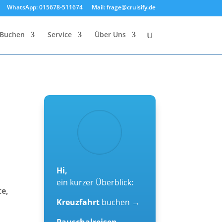
WhatsApp: 015678-511674
Mail: frage@cruisify.de
Buchen
Service
Über Uns
Hi,
ein kurzer Überblick:
te,
Kreuzfahrt
buchen →
Pauschalreisen