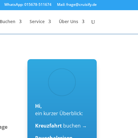
WhatsApp: 015678-511674
Mail: frage@cruisify.de
Buchen
Service
Über Uns
Hi,
ein kurzer Überblick:
Kreuzfahrt
buchen →
Tage
Pauschalreisen