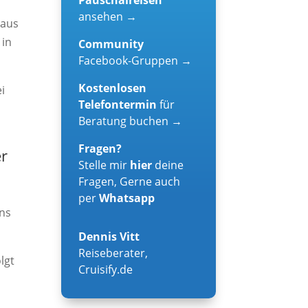
ansehen →
haus
 in
Community
Facebook-Gruppen →
.
Kostenlosen
i
Telefontermin
für
Beratung buchen →
Fragen?
er
Stelle mir
hier
deine
Fragen, Gerne auch
per
Whatsapp
ins
Dennis Vitt
Reiseberater
,
lgt
Cruisify.de