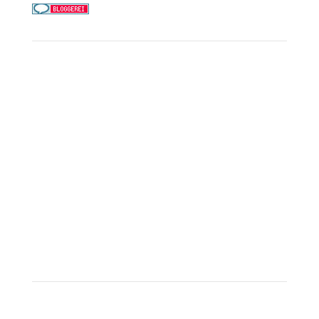
Service
Kreuzfahrt-Check
Persönliche Beratung
Preisalarm
PAYBACK Punkte sammeln
Corpor
ate B
enefits
Beratungstermin buchen
Landausflüge