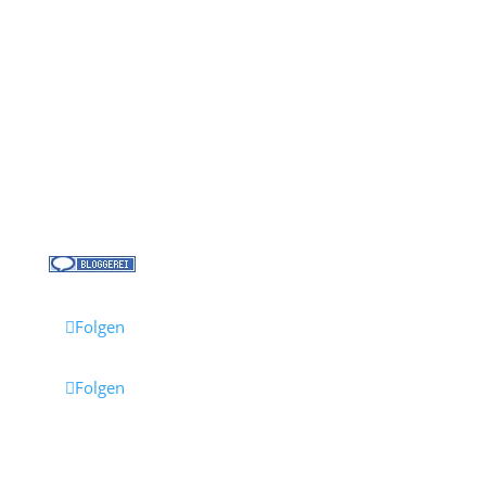
Kontakt
Über uns
Kreuzfahrt-News
Kontakt
Jobs bei Cruisify
Reisebüro Waldkirch
Folgen
Folgen
Impressum
·
Datenschutz
·
AGB
· Cruisify.de