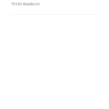
79183 Waldkirch
Reederei-Angebote
AIDA Cruises
Mein Schiff / TUI Cruises
MSC Cruises
Costa Kreuzfahrten
Alle Reedereien
Telefon & WhatsApp:
0156 78511674
Täglich 9–21 Uhr