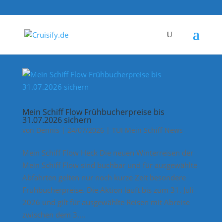
Mein Schiff Flow Frühbucherpreise bis
31.07.2026 sichern
von
Dennis
|
24/07/2026
|
TUI Mein Schiff News
Mein Schiff Flow Heck Die neuen Winterreisen der
Mein Schiff Flow sind buchbar und für ausgewählte
Abfahrten gelten nur noch kurze Zeit besondere
Frühbucherpreise. Die Aktion läuft bis zum 31. Juli
2026 und gilt für ausgewählte Reisen mit Abreise
zwischen dem 3....