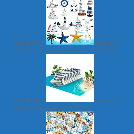
Bestseller Nr. 1
Dtoterul 15
Stück Maritime Anhänger Nautische...
12,99 EUR
Bestseller Nr. 2
papercrush
Pop-Up Geburtstagskarte...
8,99 EUR