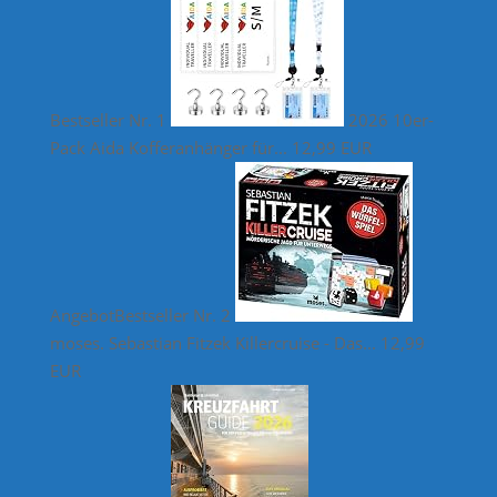
Bestseller Nr. 1
2026 10er-
Pack Aida Kofferanhänger für...
12,99 EUR
Angebot
Bestseller Nr. 2
moses. Sebastian Fitzek Killercruise - Das...
12,99
EUR