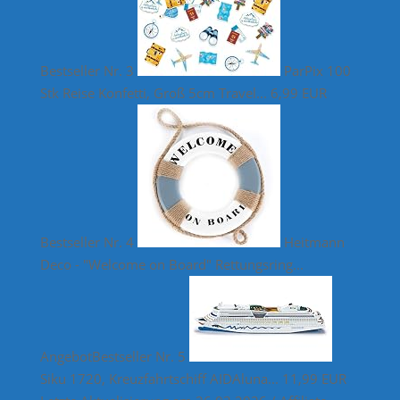
Bestseller Nr. 3
ParPix 100
Stk Reise Konfetti, Groß 5cm Travel...
6,99 EUR
Bestseller Nr. 4
Heitmann
Deco - "Welcome on Board" Rettungsring...
Angebot
Bestseller Nr. 5
Siku 1720, Kreuzfahrtschiff AIDAluna...
11,99 EUR