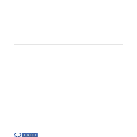
PAYBACK Punkte sammeln
Corpor
ate B
enefits
Beratungstermin buchen
Landausflüge
Kontakt
Über uns
Kreuzfahrt-News
Kontakt
Jobs bei Cruisify
Reisebüro Waldkirch