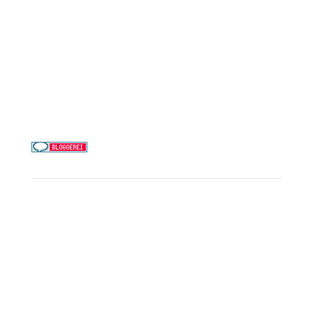
Costa Kreuzfahrten
Alle Reedereien
Telefon & WhatsApp:
0156 78511674
Täglich 9–21 Uhr
Service
Kreuzfahrt-Check
Persönliche Beratung
Preisalarm