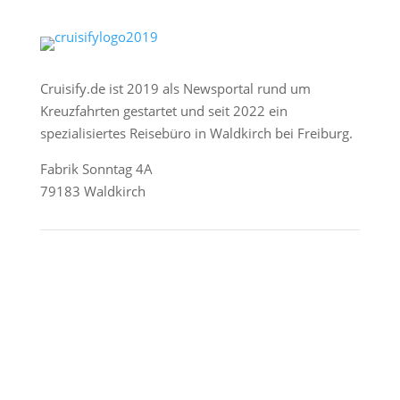
Cruisify.de ist 2019 als Newsportal rund um
Kreuzfahrten gestartet und seit 2022 ein
spezialisiertes Reisebüro in Waldkirch bei Freiburg.
Fabrik Sonntag 4A
79183 Waldkirch
Reederei-Angebote
AIDA Cruises
Mein Schiff / TUI Cruises
MSC Cruises