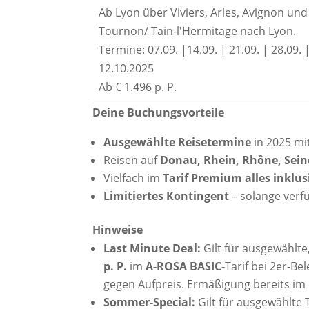
Ab Lyon über Viviers, Arles, Avignon und
Tournon/ Tain-l'Hermitage nach Lyon.
Termine: 07.09. |14.09. | 21.09. | 28.09. 
12.10.2025
Ab € 1.496 p. P.
Deine Buchungsvorteile
Ausgewählte Reisetermine
in 2025 mi
Reisen auf
Donau, Rhein, Rhône, Sein
Vielfach im
Tarif Premium alles inklus
Limitiertes Kontingent
– solange verf
Hinweise
Last Minute Deal:
Gilt für ausgewählte
p. P.
im
A-ROSA BASIC
-Tarif bei 2er-Be
gegen Aufpreis. Ermäßigung bereits im R
Sommer-Special:
Gilt für ausgewählte