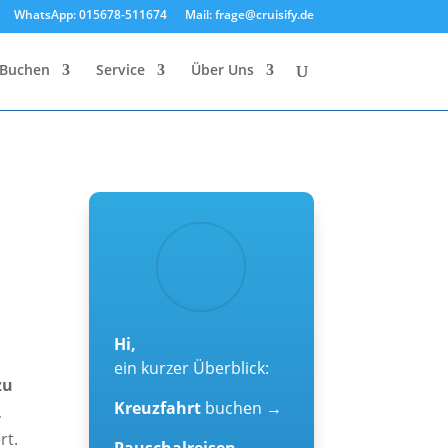
WhatsApp: 015678-511674
Mail: frage@cruisify.de
Buchen
Service
Über Uns
Hi,
ein kurzer Überblick:
zu
Kreuzfahrt
buchen →
,
rt.
Pauschalreisen