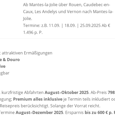
Ab Mantes-la-Jolie über Rouen, Caudebec-en-
Caux, Les Andelys und Vernon nach Mantes-la-
|
Jolie.
Termine: z.B. 11.09. | 18.09. | 25.09.2025 Ab €
1.496 p. P.
t attraktiven Ermäßigungen
e & Douro
ive
ügbar
, kurzfristige Abfahrten
August–Oktober 2025
. Ab-Preis
798
legung;
Premium alles inklusive
je Termin teils inkludiert o
eisepreis berücksichtigt. Solange der Vorrat reicht.
 Termine
August–Dezember 2025
. Ersparnis
bis zu 600 € p. 