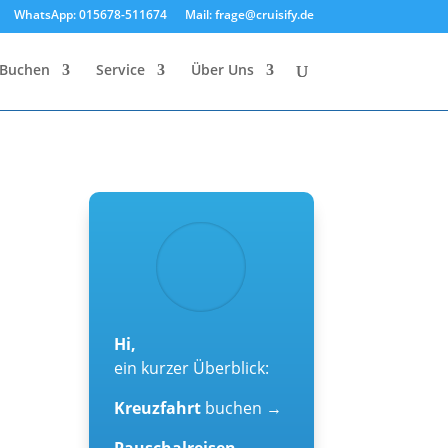
WhatsApp: 015678-511674
Mail: frage@cruisify.de
Buchen
Service
Über Uns
Hi,
ein kurzer Überblick:
Kreuzfahrt
buchen →
Pauschalreisen