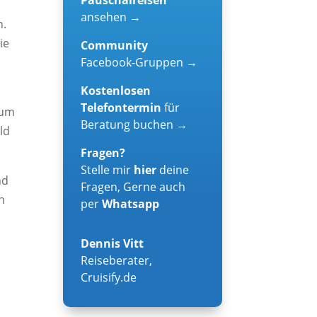
ansehen →
n.
ie
Community
Facebook-Gruppen →
Kostenlosen
Telefontermin
für
zum
Beratung buchen →
ld
Fragen?
Stelle mir
hier
deine
nd
Fragen, Gerne auch
n
per
Whatsapp
Dennis Vitt
Reiseberater
,
Cruisify.de