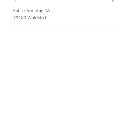
Fabrik Sonntag 4A
79183 Waldkirch
Reederei-Angebote
AIDA Cruises
Mein Schiff / TUI Cruises
MSC Cruises
Costa Kreuzfahrten
Alle Reedereien
Telefon & WhatsApp:
0156 78511674