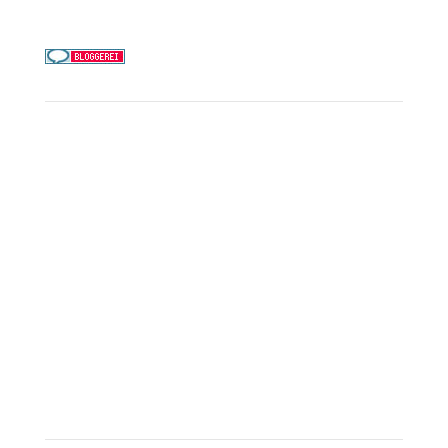
Täglich 9–21 Uhr
Service
Kreuzfahrt-Check
Persönliche Beratung
Preisalarm
PAYBACK Punkte sammeln
Corpor
ate B
enefits
Beratungstermin buchen
Landausflüge