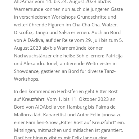
AIDAmar vom 14. bis 24. August 2023 ab/bis
Warnemünde können nun auch die jüngeren Gäste
in verschiedenen Workshops Grundschritte und
weiterführende Figuren im Cha-Cha-Cha, Walzer,
Discofox, Tango und Salsa erlernen. Auch an Bord
von AIDAdiva, auf der Reise vom 29. Juli bis zum 5.
August 2023 ab/bis Warnemünde können
Nachwuchstänzer eine heiße Sohle lernen: Patricija
und Alexandru Ionel, amtierende Weltmeister in
Showdance, gastieren an Bord für diverse Tanz-
Workshops.
In den kommenden Herbstferien geht Ritter Rost
auf Kreuzfahrt! Vom 1. bis 11. Oktober 2023 an
Bord von AIDAbella von Hamburg bis Palma de
Mallorca lädt Kabarettist und Autor Felix Janosa zu
einer Familien-Show „Ritter Rost auf Kreuzfahrt“ ein.
Mitsingen, mitmachen und mitlachen ist garantiert.
Darüber hinaus gibt es mit Felix Janosa eine