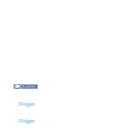
Kontakt
Über uns
Kreuzfahrt-News
Kontakt
Jobs bei Cruisify
Reisebüro Waldkirch
Folgen
Folgen