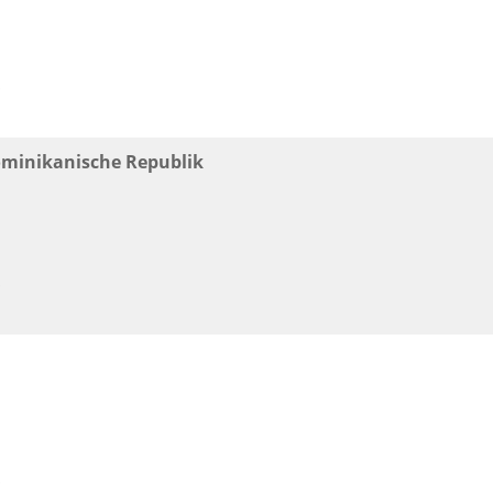
!
ominikanische Republik
!
!