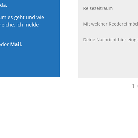
 da.
rum es geht und wie
reiche. Ich melde
oder
Mail.
1 