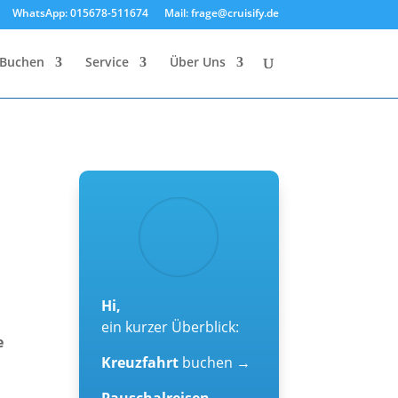
WhatsApp: 015678-511674
Mail: frage@cruisify.de
Buchen
Service
Über Uns
g
Hi,
ein kurzer Überblick:
e
Kreuzfahrt
buchen →
Pauschalreisen