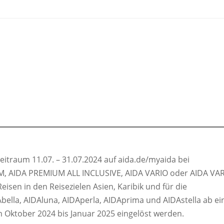
itraum 11.07. – 31.07.2024 auf aida.de/myaida bei
M, AIDA PREMIUM ALL INCLUSIVE, AIDA VARIO oder AIDA VA
Reisen in den Reisezielen Asien, Karibik und für die
ella, AIDAluna, AIDAperla, AIDAprima und AIDAstella ab ei
 Oktober 2024 bis Januar 2025 eingelöst werden.