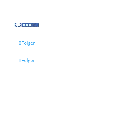
Reisebüro Waldkirch
Folgen
Folgen
Impressum
·
Datenschutz
·
AGB
· Cruisify.de
Hinweis: Einige Links auf dieser Seite sind Affiliate-
Links.
Wenn du darüber buchst, erhalten wir eine
Provision – für dich entstehen dadurch keine
Mehrkosten.