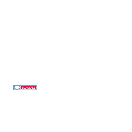
AIDA Cruises
Mein Schiff / TUI Cruises
MSC Cruises
Costa Kreuzfahrten
Alle Reedereien
Telefon & WhatsApp:
0156 78511674
Täglich 9–21 Uhr
Service