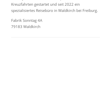
Kreuzfahrten gestartet und seit 2022 ein
spezialisiertes Reisebüro in Waldkirch bei Freiburg.
Fabrik Sonntag 4A
79183 Waldkirch
Reederei-Angebote
AIDA Cruises
Mein Schiff / TUI Cruises
MSC Cruises
Costa Kreuzfahrten
Alle Reedereien