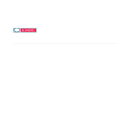
Telefon & WhatsApp:
0156 78511674
Täglich 9–21 Uhr
Service
Kreuzfahrt-Check
Persönliche Beratung
Preisalarm
PAYBACK Punkte sammeln
Corpor
ate B
enefits
Beratungstermin buchen
Landausflüge