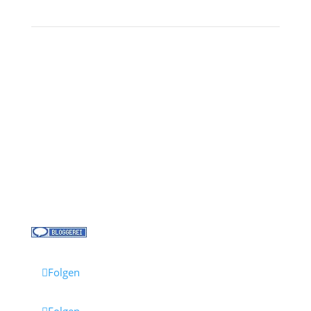
Kontakt
Über uns
Kreuzfahrt-News
Kontakt
Jobs bei Cruisify
Reisebüro Waldkirch
Folgen