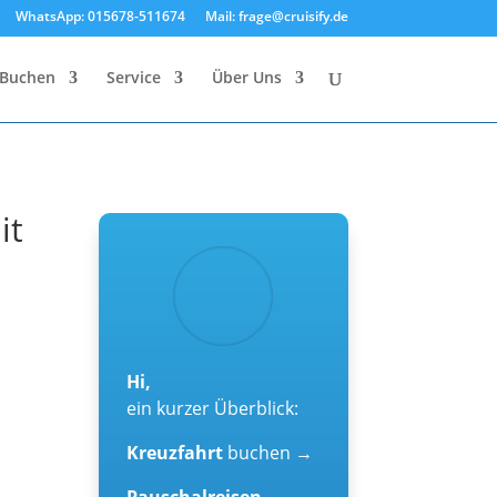
WhatsApp: 015678-511674
Mail: frage@cruisify.de
Buchen
Service
Über Uns
it
Hi,
ein kurzer Überblick:
Kreuzfahrt
buchen →
Pauschalreisen