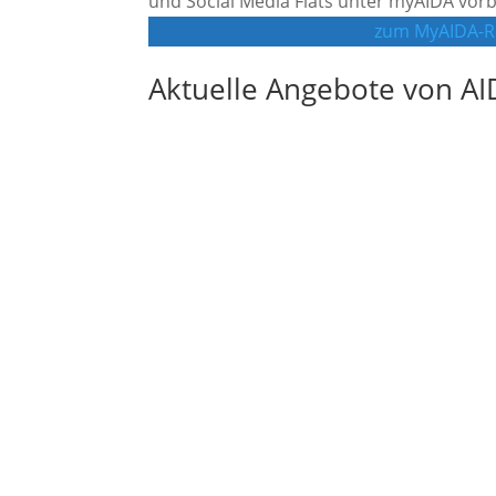
und Social Media Flats unter myAIDA vor
zum MyAIDA-Re
Aktuelle Angebote von AI