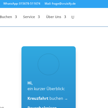
WhatsApp: 015678-511674
Mail: frage@cruisify.de
Buchen
Service
Über Uns
Hi,
ein kurzer Überblick:
Kreuzfahrt
buchen →
von
Pauschalreisen