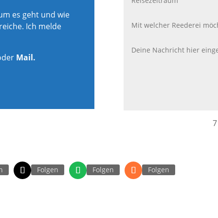
rum es geht und wie
reiche. Ich melde
oder
Mail.
7
n
Folgen
Folgen
Folgen