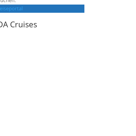
buchen.
iseportal
DA Cruises