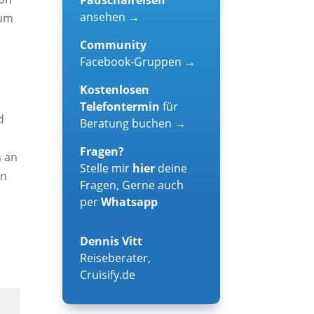
ansehen →
zum
Community
Facebook-Gruppen →
Kostenlosen
Telefontermin
für
d
Beratung buchen →
Fragen?
n an
Stelle mir
hier
deine
en
Fragen, Gerne auch
per
Whatsapp
Dennis Vitt
Reiseberater
,
Cruisify.de