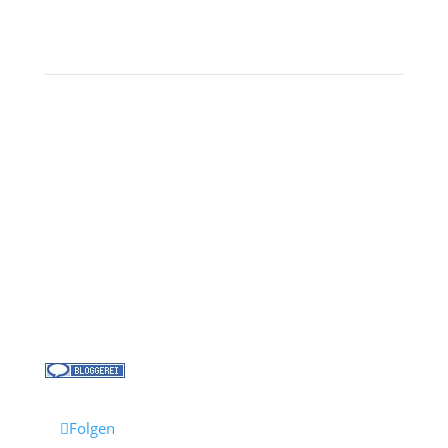
Landausflüge
Kontakt
Über uns
Kreuzfahrt-News
Kontakt
Jobs bei Cruisify
Reisebüro Waldkirch
Folgen