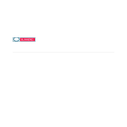
Telefon & WhatsApp:
0156 78511674
Täglich 9–21 Uhr
Service
Kreuzfahrt-Check
Persönliche Beratung
Preisalarm
PAYBACK Punkte sammeln
Corpor
ate B
enefits
Beratungstermin buchen