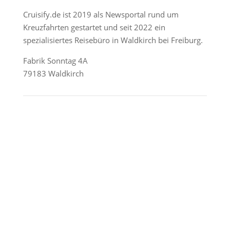
Cruisify.de ist 2019 als Newsportal rund um
Kreuzfahrten gestartet und seit 2022 ein
spezialisiertes Reisebüro in Waldkirch bei Freiburg.
Fabrik Sonntag 4A
79183 Waldkirch
Reederei-Angebote
AIDA Cruises
Mein Schiff / TUI Cruises
MSC Cruises
Costa Kreuzfahrten
Alle Reedereien