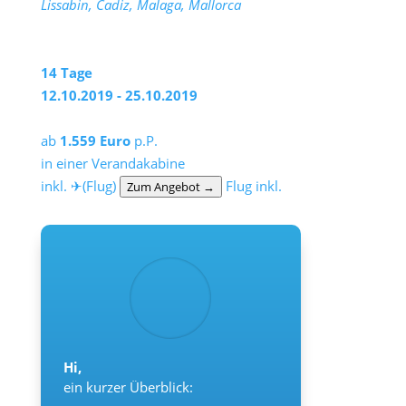
Lissabin, Cadiz, Malaga, Mallorca
14 Tage
12.10.2019 - 25.10.2019
ab
1.559 Euro
p.P.
in einer Verandakabine
inkl. ✈(Flug)
Flug inkl.
Zum Angebot →
Hi,
ein kurzer Überblick: