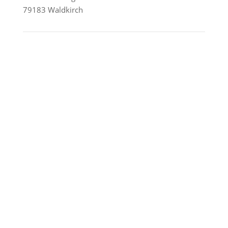
79183 Waldkirch
Reederei-Angebote
AIDA Cruises
Mein Schiff / TUI Cruises
MSC Cruises
Costa Kreuzfahrten
Alle Reedereien
Telefon & WhatsApp:
0156 78511674
Täglich 9–21 Uhr