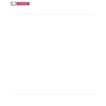
Service
Kreuzfahrt-Check
Persönliche Beratung
Preisalarm
PAYBACK Punkte sammeln
Corpor
ate B
enefits
Beratungstermin buchen
Landausflüge