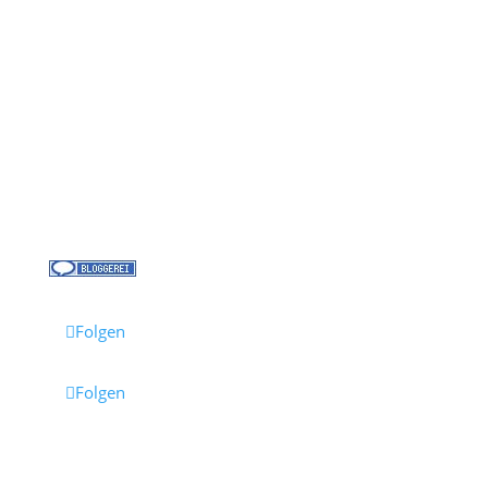
Kontakt
Über uns
Kreuzfahrt-News
Kontakt
Jobs bei Cruisify
Reisebüro Waldkirch
Folgen
Folgen
Impressum
·
Datenschutz
·
AGB
· Cruisify.de