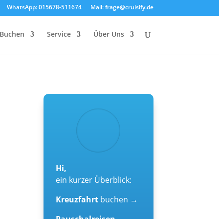
WhatsApp: 015678-511674
Mail: frage@cruisify.de
Buchen
Service
Über Uns
Hi,
ein kurzer Überblick:
Kreuzfahrt
buchen →
Pauschalreisen