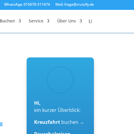
WhatsApp: 015678-511674
Mail: frage@cruisify.de
Buchen
Service
Über Uns
Hi,
ein kurzer Überblick:
Kreuzfahrt
buchen →
og
Pauschalreisen