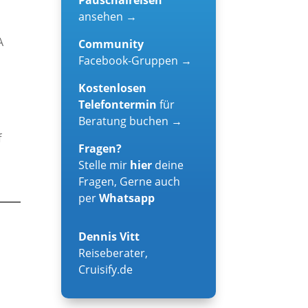
ansehen →
A
Community
Facebook-Gruppen →
Kostenlosen
Telefontermin
für
Beratung buchen →
f
Fragen?
e
Stelle mir
hier
deine
Fragen, Gerne auch
per
Whatsapp
Dennis Vitt
Reiseberater
,
Cruisify.de