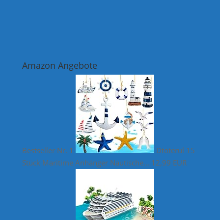
Amazon Angebote
Bestseller Nr. 1
Dtoterul 15
Stück Maritime Anhänger Nautische...
12,99 EUR