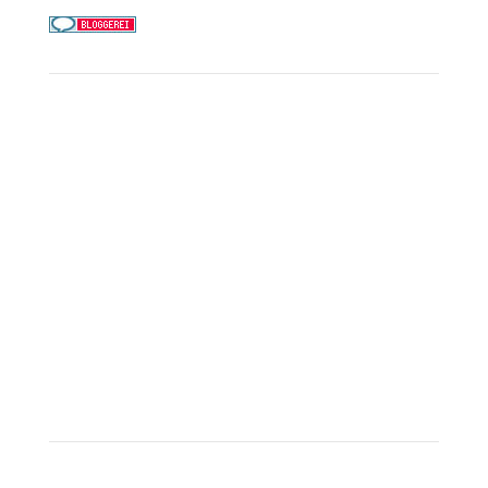
Service
Kreuzfahrt-Check
Persönliche Beratung
Preisalarm
PAYBACK Punkte sammeln
Corpor
ate B
enefits
Beratungstermin buchen
Landausflüge