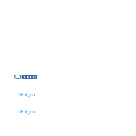
Kontakt
Über uns
Kreuzfahrt-News
Kontakt
Jobs bei Cruisify
Reisebüro Waldkirch
Folgen
Folgen
Impressum
·
Datenschutz
·
AGB
· Cruisify.de