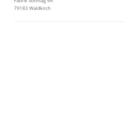
Fabrik Sonntag 4A
79183 Waldkirch
Reederei-Angebote
AIDA Cruises
Mein Schiff / TUI Cruises
MSC Cruises
Costa Kreuzfahrten
Alle Reedereien
Telefon & WhatsApp:
0156 78511674
Täglich 9–21 Uhr