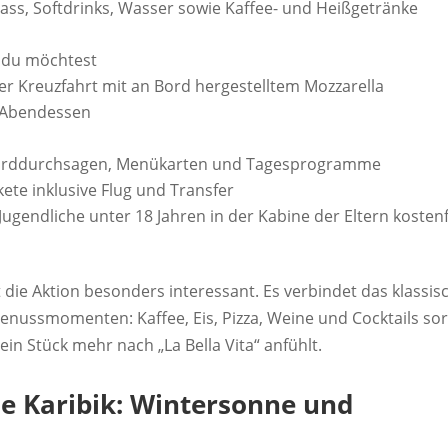
 Fass, Softdrinks, Wasser sowie Kaffee- und Heißgetränke
n
t du möchtest
er Kreuzfahrt mit an Bord hergestelltem Mozzarella
d Abendessen
Borddurchsagen, Menükarten und Tagesprogramme
kete inklusive Flug und Transfer
Jugendliche unter 18 Jahren in der Kabine der Eltern kostenf
ie Aktion besonders interessant. Es verbindet das klassis
Genussmomenten: Kaffee, Eis, Pizza, Weine und Cocktails so
ein Stück mehr nach „La Bella Vita“ anfühlt.
ie Karibik: Wintersonne und