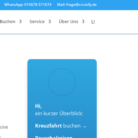
WhatsApp: 015678-511674
Mail: frage@cruisify.de
Buchen
Service
Über Uns
Hi,
ein kurzer Überblick:
Kreuzfahrt
buchen →
sive
,
Pauschalreisen