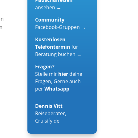
ansehen →
en
Community
Facebook-Gruppen →
em
n
Kostenlosen
Telefontermin
für
Beratung buchen →
Fragen?
Stelle mir
hier
deine
Fragen, Gerne auch
per
Whatsapp
Dennis Vitt
Reiseberater
,
Cruisify.de