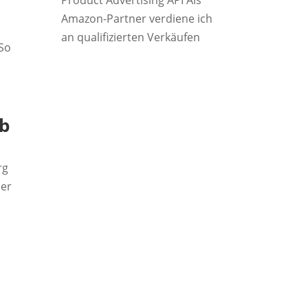
Product Advertising API Als
Amazon-Partner verdiene ich
an qualifizierten Verkäufen
 So
ab
rg
der