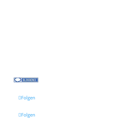
Kontakt
Über uns
Kreuzfahrt-News
Kontakt
Jobs bei Cruisify
Reisebüro Waldkirch
Folgen
Folgen