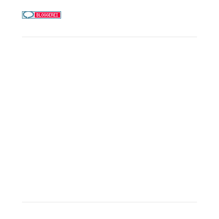
Service
Kreuzfahrt-Check
Persönliche Beratung
Preisalarm
PAYBACK Punkte sammeln
Corpor
ate B
enefits
Beratungstermin buchen
Landausflüge