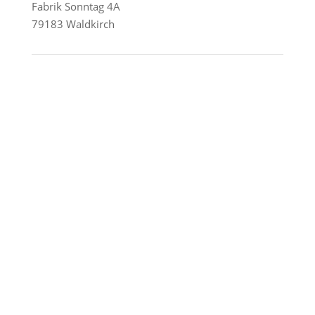
Fabrik Sonntag 4A
79183 Waldkirch
Reederei-Angebote
AIDA Cruises
Mein Schiff / TUI Cruises
MSC Cruises
Costa Kreuzfahrten
Alle Reedereien
Telefon & WhatsApp:
0156 78511674
Täglich 9–21 Uhr