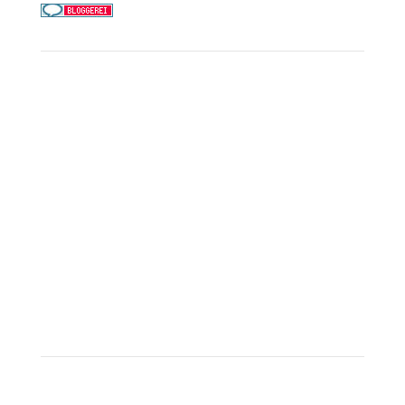
Service
Kreuzfahrt-Check
Persönliche Beratung
Preisalarm
PAYBACK Punkte sammeln
Corpor
ate B
enefits
Beratungstermin buchen
Landausflüge