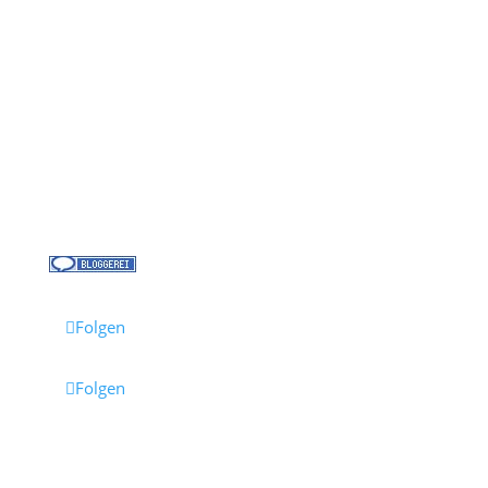
Kontakt
Über uns
Kreuzfahrt-News
Kontakt
Jobs bei Cruisify
Reisebüro Waldkirch
Folgen
Folgen
Impressum
·
Datenschutz
·
AGB
· Cruisify.de