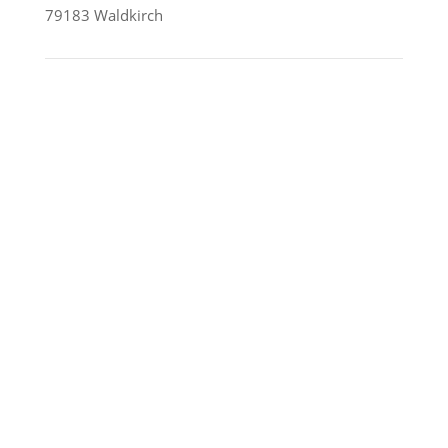
79183 Waldkirch
Reederei-Angebote
AIDA Cruises
Mein Schiff / TUI Cruises
MSC Cruises
Costa Kreuzfahrten
Alle Reedereien
Telefon & WhatsApp:
0156 78511674
Täglich 9–21 Uhr