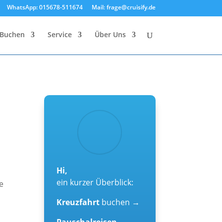
WhatsApp: 015678-511674
Mail: frage@cruisify.de
Buchen
Service
Über Uns
Hi,
ein kurzer Überblick:
e
Kreuzfahrt
buchen →
n
Pauschalreisen