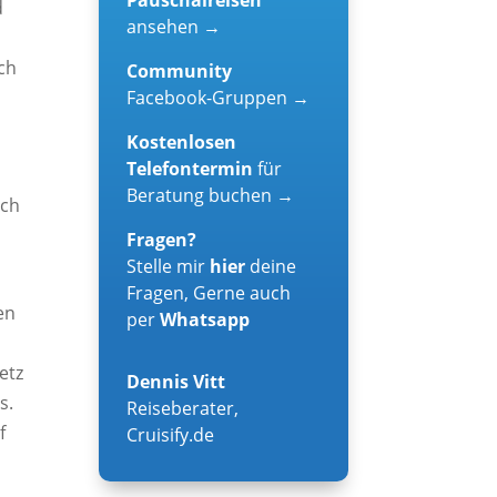
d
ansehen →
ch
Community
Facebook-Gruppen →
Kostenlosen
Telefontermin
für
Beratung buchen →
ach
Fragen?
Stelle mir
hier
deine
Fragen, Gerne auch
en
per
Whatsapp
etz
Dennis Vitt
s.
Reiseberater
,
f
Cruisify.de