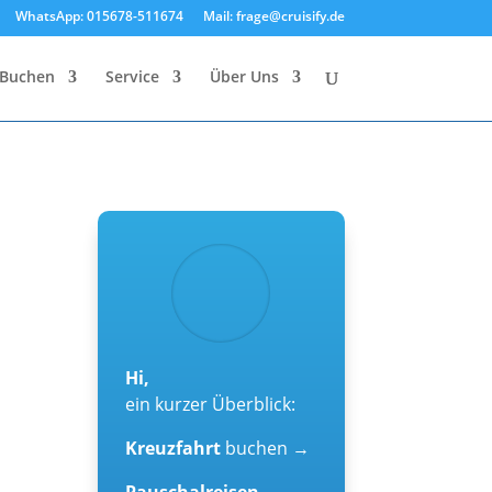
WhatsApp: 015678-511674
Mail: frage@cruisify.de
Buchen
Service
Über Uns
Hi,
ein kurzer Überblick:
Kreuzfahrt
buchen →
Pauschalreisen