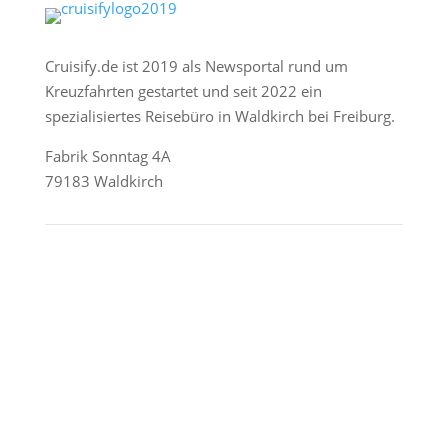
Cruisify.de ist 2019 als Newsportal rund um
Kreuzfahrten gestartet und seit 2022 ein
spezialisiertes Reisebüro in Waldkirch bei Freiburg.
Fabrik Sonntag 4A
79183 Waldkirch
Reederei-Angebote
AIDA Cruises
Mein Schiff / TUI Cruises
MSC Cruises
Costa Kreuzfahrten