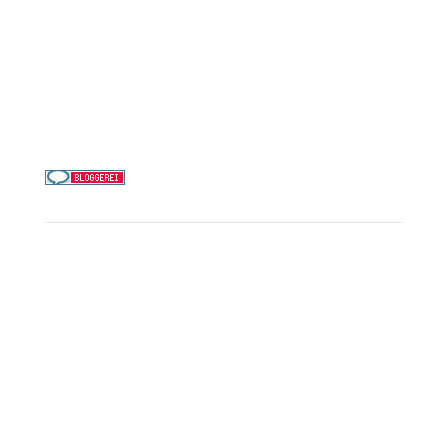
Alle Reedereien
Telefon & WhatsApp:
0156 78511674
Täglich 9–21 Uhr
Service
Kreuzfahrt-Check
Persönliche Beratung
Preisalarm
PAYBACK Punkte sammeln