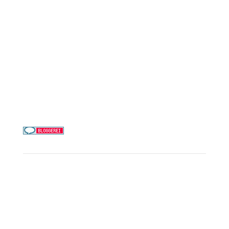
Mein Schiff / TUI Cruises
MSC Cruises
Costa Kreuzfahrten
Alle Reedereien
Telefon & WhatsApp:
0156 78511674
Täglich 9–21 Uhr
Service
Kreuzfahrt-Check