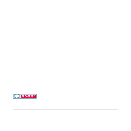
AIDA Cruises
Mein Schiff / TUI Cruises
MSC Cruises
Costa Kreuzfahrten
Alle Reedereien
Telefon & WhatsApp:
0156 78511674
Täglich 9–21 Uhr
Service