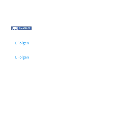
Jobs bei Cruisify
Reisebüro Waldkirch
Folgen
Folgen
Impressum
·
Datenschutz
·
AGB
· Cruisify.de
Hinweis: Einige Links auf dieser Seite sind Affiliate-
Links.
Wenn du darüber buchst, erhalten wir eine
Provision – für dich entstehen dadurch keine
Mehrkosten.