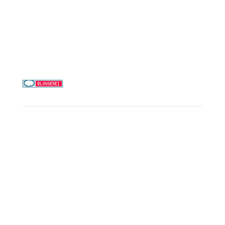
Telefon & WhatsApp:
0156 78511674
Täglich 9–21 Uhr
Service
Kreuzfahrt-Check
Persönliche Beratung
Preisalarm
PAYBACK Punkte sammeln
Corpor
ate B
enefits