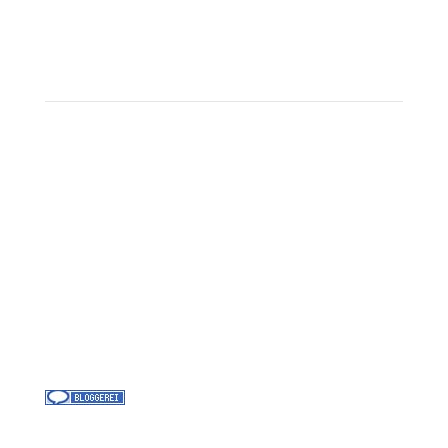
Beratungstermin buchen
Landausflüge
Kontakt
Über uns
Kreuzfahrt-News
Kontakt
Jobs bei Cruisify
Reisebüro Waldkirch