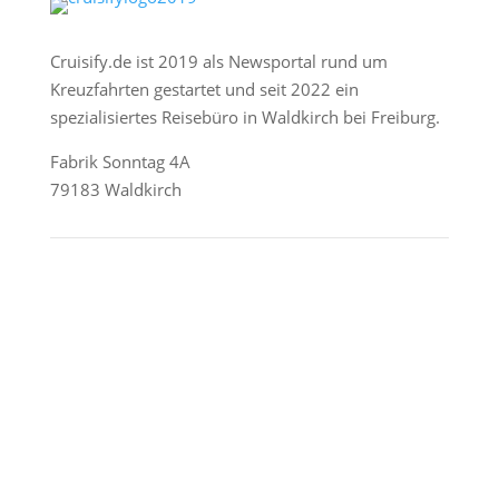
Cruisify.de ist 2019 als Newsportal rund um
Kreuzfahrten gestartet und seit 2022 ein
spezialisiertes Reisebüro in Waldkirch bei Freiburg.
Fabrik Sonntag 4A
79183 Waldkirch
Reederei-Angebote
AIDA Cruises
Mein Schiff / TUI Cruises
MSC Cruises
Costa Kreuzfahrten
Alle Reedereien