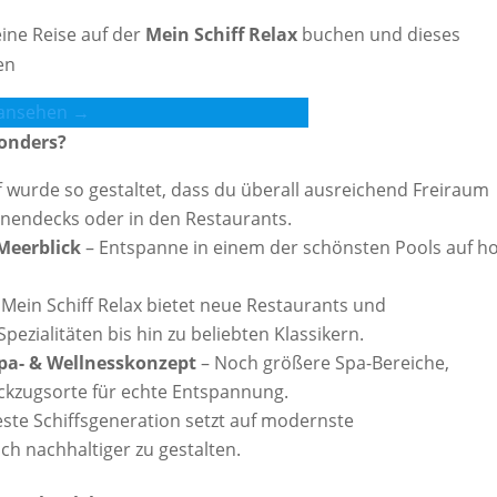
ine Reise auf der
Mein Schiff Relax
buchen und dieses
en
 ansehen →
sonders?
f wurde so gestaltet, dass du überall ausreichend Freiraum
onnendecks oder in den Restaurants.
Meerblick
– Entspanne in einem der schönsten Pools auf h
 Mein Schiff Relax bietet neue Restaurants und
ezialitäten bis hin zu beliebten Klassikern.
pa- & Wellnesskonzept
– Noch größere Spa-Bereiche,
ckzugsorte für echte Entspannung.
ste Schiffsgeneration setzt auf modernste
h nachhaltiger zu gestalten.