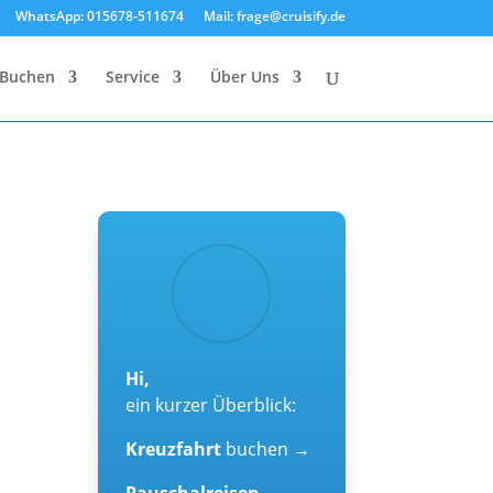
WhatsApp: 015678-511674
Mail: frage@cruisify.de
Buchen
Service
Über Uns
Hi,
ein kurzer Überblick:
Kreuzfahrt
buchen →
Pauschalreisen