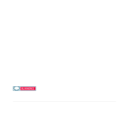
AIDA Cruises
Mein Schiff / TUI Cruises
MSC Cruises
Costa Kreuzfahrten
Alle Reedereien
Telefon & WhatsApp:
0156 78511674
Täglich 9–21 Uhr
Service