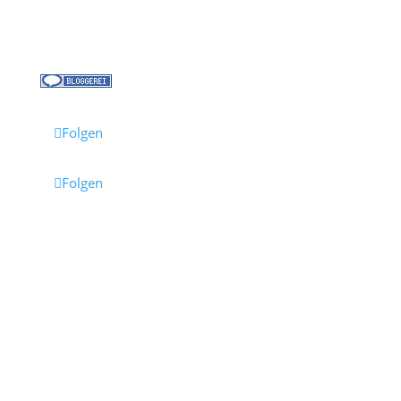
Reisebüro Waldkirch
Folgen
Folgen
Impressum
·
Datenschutz
·
AGB
· Cruisify.de
Hinweis: Einige Links auf dieser Seite sind Affiliate-
Links.
Wenn du darüber buchst, erhalten wir eine
Provision – für dich entstehen dadurch keine
Mehrkosten.