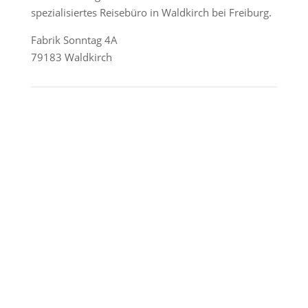
spezialisiertes Reisebüro in Waldkirch bei Freiburg.
Fabrik Sonntag 4A
79183 Waldkirch
Reederei-Angebote
AIDA Cruises
Mein Schiff / TUI Cruises
MSC Cruises
Costa Kreuzfahrten
Alle Reedereien
Telefon & WhatsApp: