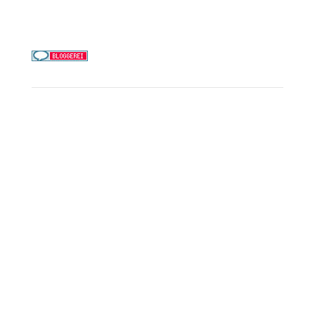
0156 78511674
Täglich 9–21 Uhr
Service
Kreuzfahrt-Check
Persönliche Beratung
Preisalarm
PAYBACK Punkte sammeln
Corpor
ate B
enefits
Beratungstermin buchen
Landausflüge