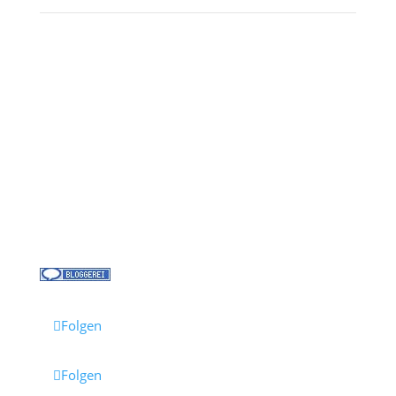
Kontakt
Über uns
Kreuzfahrt-News
Kontakt
Jobs bei Cruisify
Reisebüro Waldkirch
Folgen
Folgen