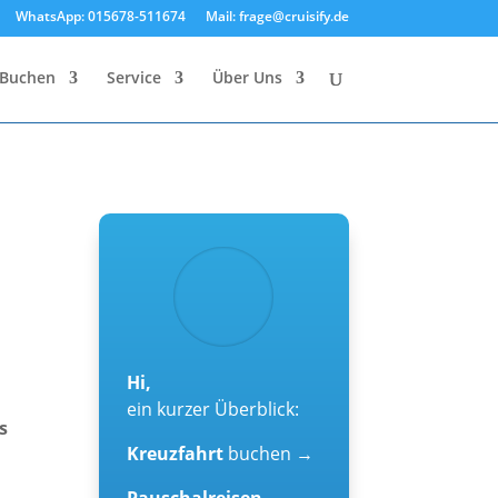
WhatsApp: 015678-511674
Mail: frage@cruisify.de
Buchen
Service
Über Uns
Hi,
ein kurzer Überblick:
s
Kreuzfahrt
buchen →
Pauschalreisen