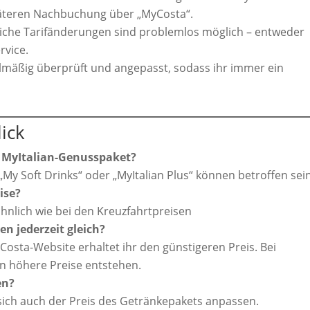
päteren Nachbuchung über „MyCosta“.
iche Tarifänderungen sind problemlos möglich – entweder
rvice.
lmäßig überprüft und angepasst, sodass ihr immer ein
lick
s MyItalian-Genusspaket?
My Soft Drinks“ oder „MyItalian Plus“ können betroffen sein
ise?
ähnlich wie bei den Kreuzfahrtpreisen
en jederzeit gleich?
e Costa-Website erhaltet ihr den günstigeren Preis. Bei
 höhere Preise entstehen.
en?
sich auch der Preis des Getränkepakets anpassen.