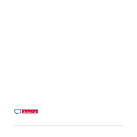
Reederei-Angebote
AIDA Cruises
Mein Schiff / TUI Cruises
MSC Cruises
Costa Kreuzfahrten
Alle Reedereien
Telefon & WhatsApp:
0156 78511674
Täglich 9–21 Uhr