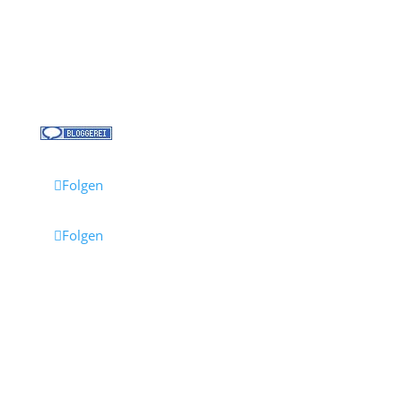
Kreuzfahrt-News
Kontakt
Jobs bei Cruisify
Reisebüro Waldkirch
Folgen
Folgen
Impressum
·
Datenschutz
·
AGB
· Cruisify.de
Hinweis: Einige Links auf dieser Seite sind Affiliate-
Links.
Wenn du darüber buchst, erhalten wir eine
Provision – für dich entstehen dadurch keine