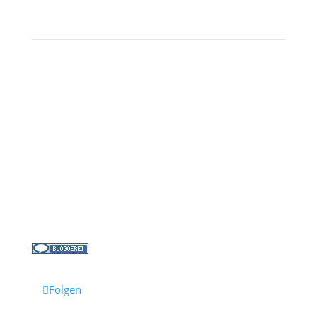
Kontakt
Über uns
Kreuzfahrt-News
Kontakt
Jobs bei Cruisify
Reisebüro Waldkirch
Folgen