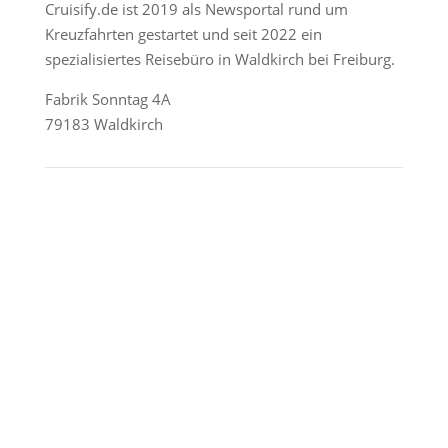
Cruisify.de ist 2019 als Newsportal rund um
Kreuzfahrten gestartet und seit 2022 ein
spezialisiertes Reisebüro in Waldkirch bei Freiburg.
Fabrik Sonntag 4A
79183 Waldkirch
Reederei-Angebote
AIDA Cruises
Mein Schiff / TUI Cruises
MSC Cruises
Costa Kreuzfahrten
Alle Reedereien