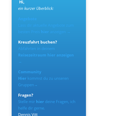
Hi,
ein kurzer Überblick:
Angebote
Lass dir aktuelle Angebote zum
besten Preis
hier
anzeigen →
Kreuzfahrt buchen?
Abfahrten in deinem
Reisezeitraum hier anzeigen
→
Community
Hier
kommst du zu unseren
Gruppen→
Fragen?
Stelle mir
hier
deine Fragen, ich
helfe dir gerne.
Dennis Vitt