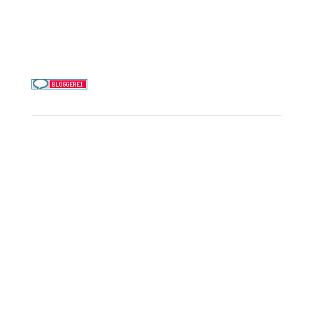
Telefon & WhatsApp:
0156 78511674
Täglich 9–21 Uhr
Service
Kreuzfahrt-Check
Persönliche Beratung
Preisalarm
PAYBACK Punkte sammeln
Corpor
ate B
enefits
Beratungstermin buchen
Landausflüge