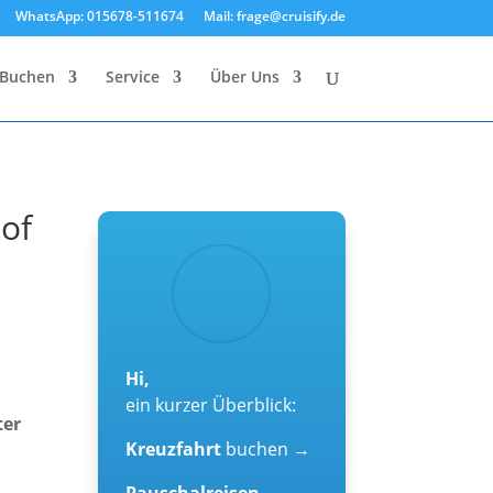
WhatsApp: 015678-511674
Mail: frage@cruisify.de
Buchen
Service
Über Uns
 of
Hi,
ein kurzer Überblick:
ter
Kreuzfahrt
buchen →
Pauschalreisen