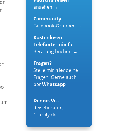
son
ansehen →
en
Community
Facebook-Gruppen →
Kostenlosen
Telefontermin
für
Beratung buchen →
e
Fragen?
von
Stelle mir
hier
deine
Fragen, Gerne auch
per
Whatsapp
so
Dennis Vitt
 zum
Reiseberater
,
Cruisify.de