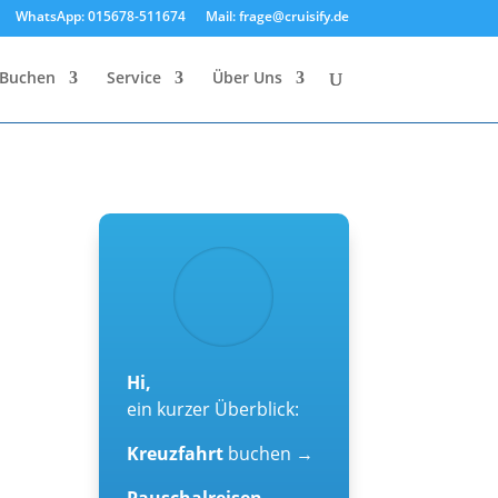
WhatsApp: 015678-511674
Mail: frage@cruisify.de
Buchen
Service
Über Uns
Hi,
ein kurzer Überblick:
Kreuzfahrt
buchen →
Pauschalreisen