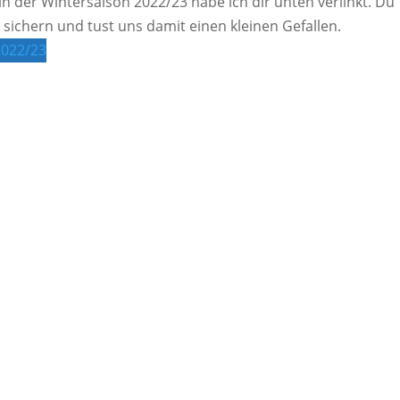
in der Wintersaison 2022/23 habe ich dir unten verlinkt. Du
 sichern und tust uns damit einen kleinen Gefallen.
2022/23