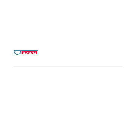
Telefon & WhatsApp:
0156 78511674
Täglich 9–21 Uhr
Service
Kreuzfahrt-Check
Persönliche Beratung
Preisalarm
PAYBACK Punkte sammeln
Corpor
ate B
enefits