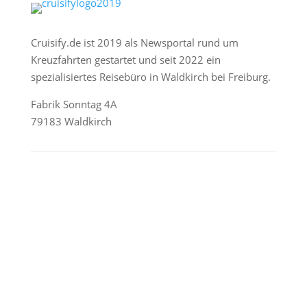
Cruisify.de ist 2019 als Newsportal rund um
Kreuzfahrten gestartet und seit 2022 ein
spezialisiertes Reisebüro in Waldkirch bei Freiburg.
Fabrik Sonntag 4A
79183 Waldkirch
Reederei-Angebote
AIDA Cruises
Mein Schiff / TUI Cruises
MSC Cruises
Costa Kreuzfahrten
Alle Reedereien