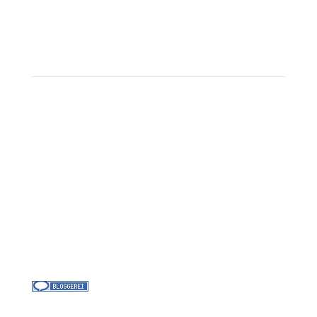
Beratungstermin buchen
Landausflüge
Kontakt
Über uns
Kreuzfahrt-News
Kontakt
Jobs bei Cruisify
Reisebüro Waldkirch