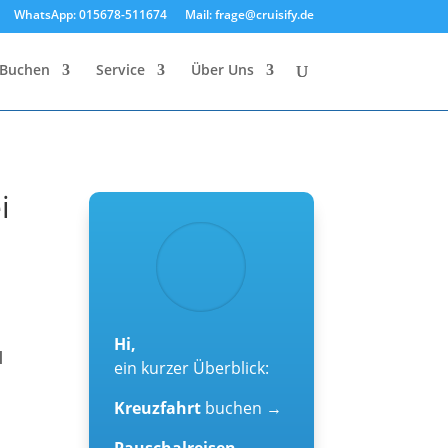
WhatsApp: 015678-511674
Mail: frage@cruisify.de
Buchen
Service
Über Uns
i
Hi,
d
ein kurzer Überblick:
Kreuzfahrt
buchen →
Pauschalreisen