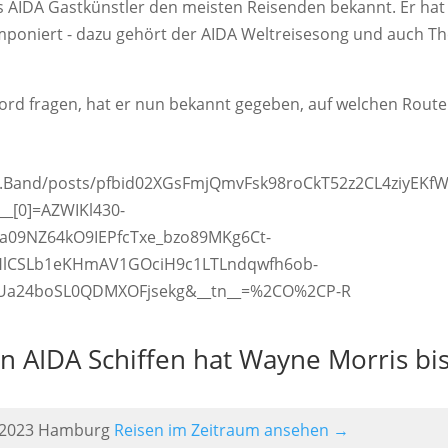
s AIDA Gastkünstler den meisten Reisenden bekannt. Er hat
omponiert - dazu gehört der AIDA Weltreisesong und auch T
Bord fragen, hat er nun bekannt gegeben, auf welchen Rout
s.Band/posts/pfbid02XGsFmjQmvFsk98roCkT52z2CL4ziyEKf
_[0]=AZWIKl430-
La09NZ64kO9IEPfcTxe_bzo89MKg6Ct-
lCSLb1eKHmAV1GOciH9c1LTLndqwfh6ob-
a24boSL0QDMXOFjsekg&__tn__=%2CO%2CP-R
n AIDA Schiffen hat Wayne Morris bi
12.2023 Hamburg
Reisen im Zeitraum ansehen →