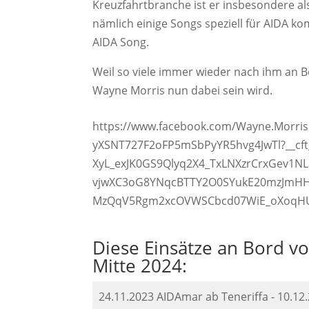
Kreuzfahrtbranche ist er insbesondere al
nämlich einige Songs speziell für AIDA k
AIDA Song.
Weil so viele immer wieder nach ihm an 
Wayne Morris nun dabei sein wird.
https://www.facebook.com/Wayne.Morri
yXSNT727F2oFP5mSbPyYR5hvg4JwTl?__cft_
XyL_exJK0GS9Qlyq2X4_TxLNXzrCrxGev1N
vjwXC3oG8YNqcBTTY2O0SYukE20mzJmHH
MzQqV5Rgm2xcOVWSCbcd07WiE_oXoqHU
Diese Einsätze an Bord vo
Mitte 2024:
24.11.2023 AIDAmar ab Teneriffa - 10.