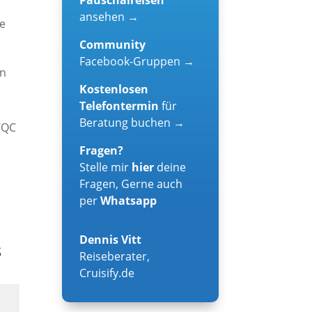
ansehen →
he
Community
Facebook-Gruppen →
en
Kostenlosen
Telefontermin
für
Beratung buchen →
WQC
Fragen?
Stelle mir
hier
deine
Fragen, Gerne auch
per
Whatsapp
Dennis Vitt
s
Reiseberater
,
Cruisify.de