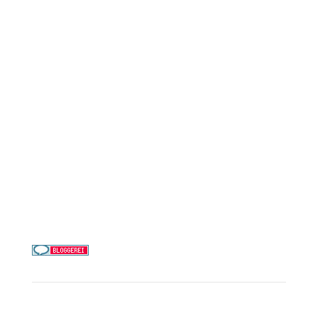
Reederei-Angebote
AIDA Cruises
Mein Schiff / TUI Cruises
MSC Cruises
Costa Kreuzfahrten
Alle Reedereien
Telefon & WhatsApp:
0156 78511674
Täglich 9–21 Uhr