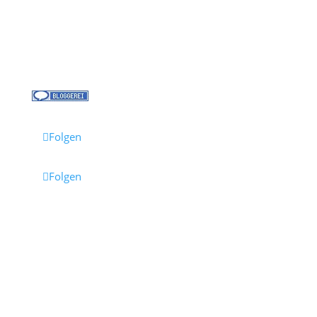
Kontakt
Jobs bei Cruisify
Reisebüro Waldkirch
Folgen
Folgen
Impressum
·
Datenschutz
·
AGB
· Cruisify.de
Hinweis: Einige Links auf dieser Seite sind Affiliate-
Links.
Wenn du darüber buchst, erhalten wir eine
Provision – für dich entstehen dadurch keine