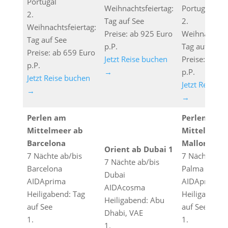
Portugal
Weihnachtsfeiertag:
Portugal
2.
Tag auf See
2.
Weihnachtsfeiertag:
Preise: ab 925 Euro
Weihnachtsfe
Tag auf See
p.P.
Tag auf See
Preise: ab 659 Euro
Jetzt Reise buchen
Preise: ab 7
p.P.
→
p.P.
Jetzt Reise buchen
Jetzt Reise b
→
→
Perlen am
Perlen am
Mittelmeer ab
Mittelmeer
Barcelona
Mallorca
Orient ab Dubai 1
7 Nächte ab/bis
7 Nächte ab/
7 Nächte ab/bis
Barcelona
Palma de Mal
Dubai
AIDAprima
AIDAprima
AIDAcosma
Heiligabend: Tag
Heiligabend:
Heiligabend: Abu
auf See
auf See
Dhabi, VAE
1.
1.
1.