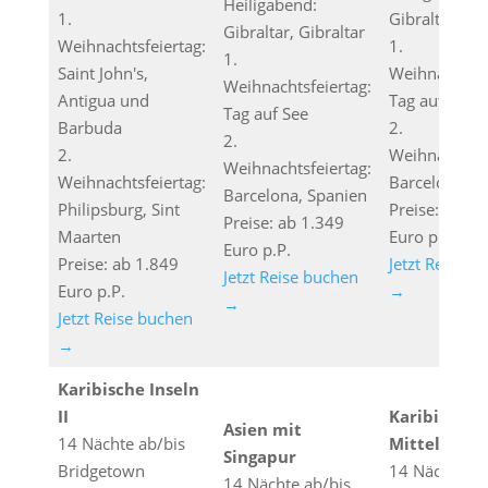
Heiligabend:
1.
Gibraltar, Gi
Gibraltar, Gibraltar
Weihnachtsfeiertag:
1.
1.
Saint John's,
Weihnachtsfe
Weihnachtsfeiertag:
Antigua und
Tag auf See
Tag auf See
Barbuda
2.
2.
2.
Weihnachtsfe
Weihnachtsfeiertag:
Weihnachtsfeiertag:
Barcelona, S
Barcelona, Spanien
Philipsburg, Sint
Preise: ab 3.
Preise: ab 1.349
Maarten
Euro p.P.
Euro p.P.
Preise: ab 1.849
Jetzt Reise b
Jetzt Reise buchen
Euro p.P.
→
→
Jetzt Reise buchen
→
Karibische Inseln
II
Karibik &
Asien mit
14 Nächte ab/bis
Mittelameri
Singapur
Bridgetown
14 Nächte ab
14 Nächte ab/bis