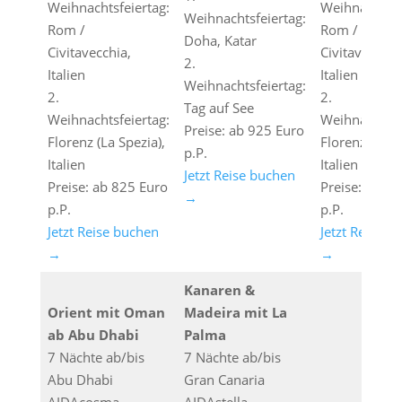
Weihnachtsfeiertag:
Weihnachtsfe
Weihnachtsfeiertag:
Rom /
Rom /
Doha, Katar
Civitavecchia,
Civitavecchia
2.
Italien
Italien
Weihnachtsfeiertag:
2.
2.
Tag auf See
Weihnachtsfeiertag:
Weihnachtsfe
Preise: ab 925 Euro
Florenz (La Spezia),
Florenz (La S
p.P.
Italien
Italien
Jetzt Reise buchen
Preise: ab 825 Euro
Preise: ab 8
→
p.P.
p.P.
Jetzt Reise buchen
Jetzt Reise b
→
→
Kanaren &
Orient mit Oman
Madeira mit La
ab Abu Dhabi
Palma
7 Nächte ab/bis
7 Nächte ab/bis
Abu Dhabi
Gran Canaria