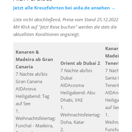
Jetzt alle Kreuzfahrten bei aida.de ansehen →
Liste nicht abschließend, Preise vom Stand 25.12.2022
Mit Klick auf "Jetzt Reise buchen" werden die stets die
aktuellsten Konditionen angezeigt.
Kanaren &
Kanaren &
Madeira ab
Madeira ab Gran
Orient ab Dubai 2
Teneriffa
Canaria
7 Nächte ab/bis
7 Nächte ab/
7 Nächte ab/bis
Dubai
Santa Cruz d
Gran Canaria
AIDAcosma
Tenerife
AIDAnova
Heiligabend: Abu
AIDAnova
Heiligabend: Tag
Dhabi, VAE
Heiligabend:
auf See
1.
auf See
1.
Weihnachtsfeiertag:
1.
Weihnachtsfeiertag:
Doha, Katar
Weihnachtsfe
Funchal - Madeira,
2.
Funchal - Ma