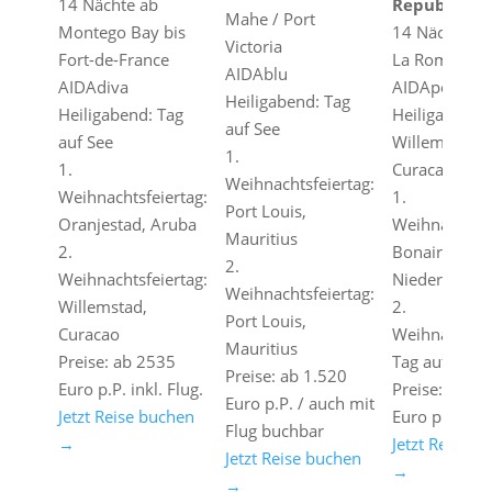
14 Nächte ab
Republik
Mahe / Port
Montego Bay bis
14 Nächte ab
Victoria
Fort-de-France
La Romana
AIDAblu
AIDAdiva
AIDAperla
Heiligabend: Tag
Heiligabend: Tag
Heiligabend:
auf See
auf See
Willemstad,
1.
1.
Curacao
Weihnachtsfeiertag:
Weihnachtsfeiertag:
1.
Port Louis,
Oranjestad, Aruba
Weihnachtsfe
Mauritius
2.
Bonaire,
2.
Weihnachtsfeiertag:
Niederlande
Weihnachtsfeiertag:
Willemstad,
2.
Port Louis,
Curacao
Weihnachtsfe
Mauritius
Preise: ab 2535
Tag auf See
Preise: ab 1.520
Euro p.P. inkl. Flug.
Preise: ab 3.
Euro p.P. / auch mit
Jetzt Reise buchen
Euro p.P. inkl
Flug buchbar
→
Jetzt Reise b
Jetzt Reise buchen
→
→