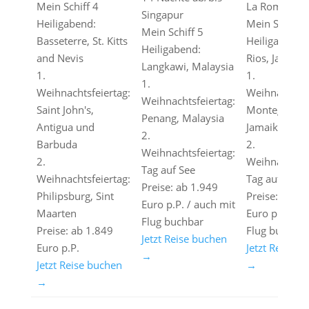
Mein Schiff 4
La Romana
Singapur
Heiligabend:
Mein Schiff 6
Mein Schiff 5
Basseterre, St. Kitts
Heiligabend:
Heiligabend:
and Nevis
Rios, Jamaik
Langkawi, Malaysia
1.
1.
1.
Weihnachtsfeiertag:
Weihnachtsfe
Weihnachtsfeiertag:
Saint John's,
Montego Bay
Penang, Malaysia
Antigua und
Jamaika
2.
Barbuda
2.
Weihnachtsfeiertag:
2.
Weihnachtsfe
Tag auf See
Weihnachtsfeiertag:
Tag auf See
Preise: ab 1.949
Philipsburg, Sint
Preise: ab 2.
Euro p.P. / auch mit
Maarten
Euro p.P. / a
Flug buchbar
Preise: ab 1.849
Flug buchbar
Jetzt Reise buchen
Euro p.P.
Jetzt Reise b
→
Jetzt Reise buchen
→
→