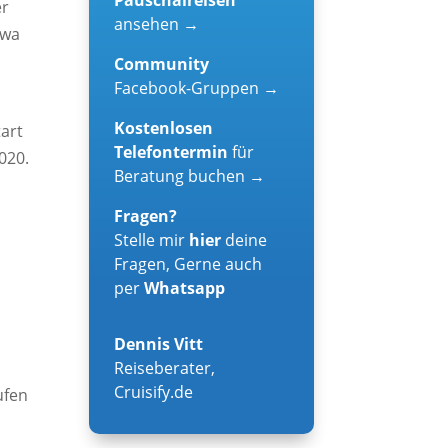
er
ansehen →
twa
Community
Facebook-Gruppen →
Kostenlosen
art
Telefontermin
für
020.
Beratung buchen →
Fragen?
Stelle mir
hier
deine
Fragen, Gerne auch
per
Whatsapp
Dennis Vitt
Reiseberater
,
Cruisify.de
ufen