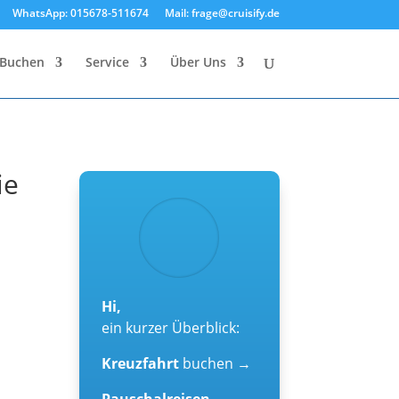
WhatsApp: 015678-511674
Mail: frage@cruisify.de
Buchen
Service
Über Uns
ie
Hi,
ein kurzer Überblick:
Kreuzfahrt
buchen →
Pauschalreisen