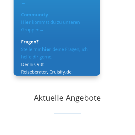
→
Community
Hier
kommst du zu unseren
Gruppen→
Fragen?
Stelle mir
hier
deine Fragen, ich
helfe dir gerne.
Dennis Vitt
Reiseberater
,
Cruisify.de
Aktuelle Angebote