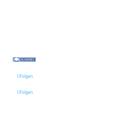
Über uns
Kreuzfahrt-News
Kontakt
Jobs bei Cruisify
Reisebüro Waldkirch
Folgen
Folgen
Impressum
·
Datenschutz
·
AGB
· Cruisify.de
Hinweis: Einige Links auf dieser Seite sind Affiliate-