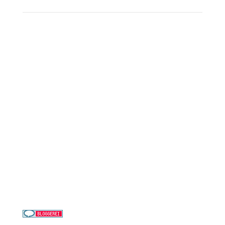
Reederei-Angebote
AIDA Cruises
Mein Schiff / TUI Cruises
MSC Cruises
Costa Kreuzfahrten
Alle Reedereien
Telefon & WhatsApp:
0156 78511674
Täglich 9–21 Uhr