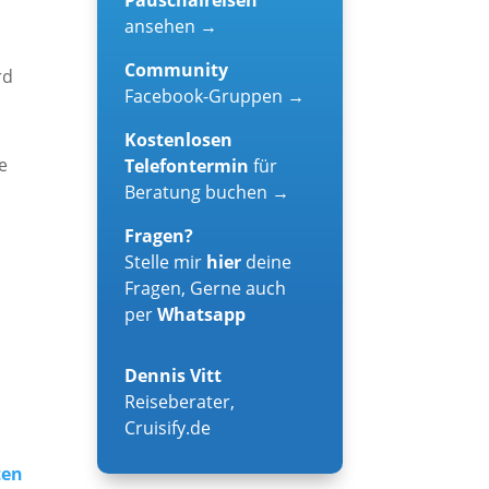
ansehen →
Community
rd
Facebook-Gruppen →
Kostenlosen
e
Telefontermin
für
Beratung buchen →
Fragen?
Stelle mir
hier
deine
Fragen, Gerne auch
per
Whatsapp
Dennis Vitt
Reiseberater
,
Cruisify.de
ten