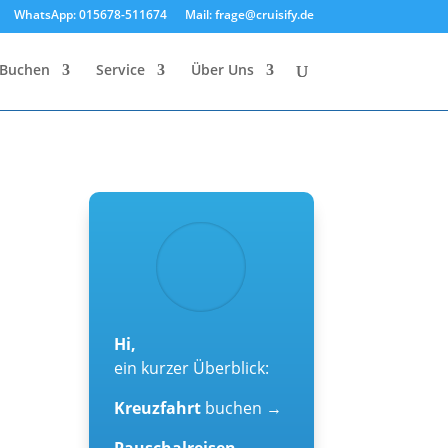
WhatsApp: 015678-511674
Mail: frage@cruisify.de
Buchen
Service
Über Uns
Hi,
ein kurzer Überblick:
Kreuzfahrt
buchen →
Pauschalreisen