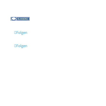
Reisebüro Waldkirch
Folgen
Folgen
Impressum
·
Datenschutz
·
AGB
· Cruisify.de
Hinweis: Einige Links auf dieser Seite sind Affiliate-
Links.
Wenn du darüber buchst, erhalten wir eine
Provision – für dich entstehen dadurch keine
Mehrkosten.