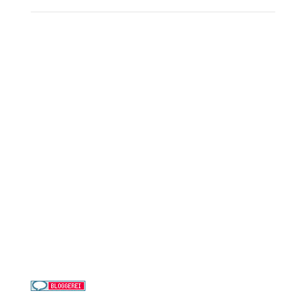
Reederei-Angebote
AIDA Cruises
Mein Schiff / TUI Cruises
MSC Cruises
Costa Kreuzfahrten
Alle Reedereien
Telefon & WhatsApp:
0156 78511674
Täglich 9–21 Uhr