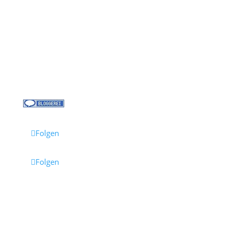
Über uns
Kreuzfahrt-News
Kontakt
Jobs bei Cruisify
Reisebüro Waldkirch
Folgen
Folgen
Impressum
·
Datenschutz
·
AGB
· Cruisify.de
Hinweis: Einige Links auf dieser Seite sind Affiliate-
Links.