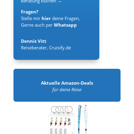
Beratung buchen →
Fragen?
Stelle mir
hier
deine Fragen,
Gerne auch per
Whatsapp
Dennis Vitt
Reiseberater
,
Cruisify.de
Aktuelle Amazon-Deals
für deine Reise