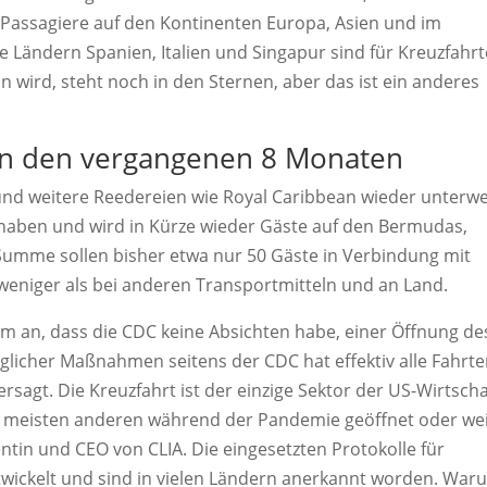
Passagiere auf den Kontinenten Europa, Asien und im
e Ländern Spanien, Italien und Singapur sind für Kreuzfahr
in wird, steht noch in den Sternen, aber das ist ein anderes
 in den vergangenen 8 Monaten
s und weitere Reedereien wie Royal Caribbean wieder unterw
 haben und wird in Kürze wieder Gäste auf den Bermudas,
umme sollen bisher etwa nur 50 Gäste in Verbindung mit
weniger als bei anderen Transportmitteln und an Land.
 an, dass die CDC keine Absichten habe, einer Öffnung de
glicher Maßnahmen seitens der CDC hat effektiv alle Fahrt
sagt. Die Kreuzfahrt ist der einzige Sektor der US-Wirtscha
ie meisten anderen während der Pandemie geöffnet oder we
entin und CEO von CLIA. Die eingesetzten Protokolle für
ickelt und sind in vielen Ländern anerkannt worden. War