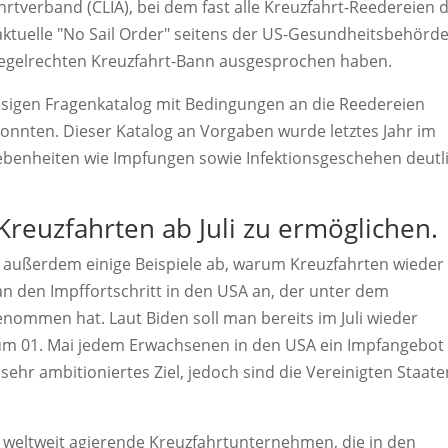
verband (CLIA), bei dem fast alle Kreuzfahrt-Reedereien 
aktuelle "No Sail Order" seitens der US-Gesundheitsbehörd
regelrechten Kreuzfahrt-Bann ausgesprochen haben.
sigen Fragenkatalog mit Bedingungen an die Reedereien
n konnten. Dieser Katalog an Vorgaben wurde letztes Jahr im
gebenheiten wie Impfungen sowie Infektionsgeschehen deutl
 Kreuzfahrten ab Juli zu ermöglichen.
t außerdem einige Beispiele ab, warum Kreuzfahrten wieder
an den Impffortschritt in den USA an, der unter dem
enommen hat. Laut Biden soll man bereits im Juli wieder
m 01. Mai jedem Erwachsenen in den USA ein Impfangebot
sehr ambitioniertes Ziel, jedoch sind die Vereinigten Staate
, weltweit agierende Kreuzfahrtunternehmen, die in den