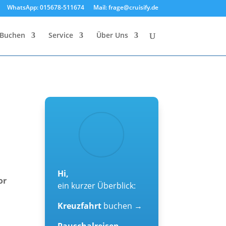
WhatsApp: 015678-511674
Mail: frage@cruisify.de
Buchen
Service
Über Uns
Hi,
or
ein kurzer Überblick:
Kreuzfahrt
buchen →
Pauschalreisen