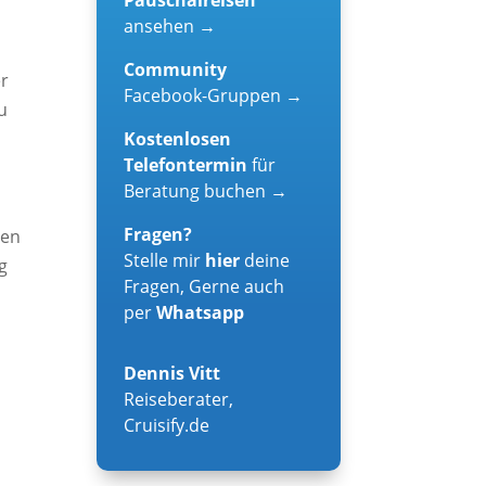
ansehen →
Community
er
Facebook-Gruppen →
u
Kostenlosen
Telefontermin
für
Beratung buchen →
Fragen?
len
Stelle mir
hier
deine
g
Fragen, Gerne auch
per
Whatsapp
s
Dennis Vitt
Reiseberater
,
Cruisify.de