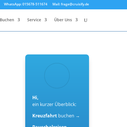
WhatsApp: 015678-511674
Mail: frage@cruisify.de
Buchen
Service
Über Uns
Hi,
ein kurzer Überblick:
Kreuzfahrt
buchen →
Pauschalreisen