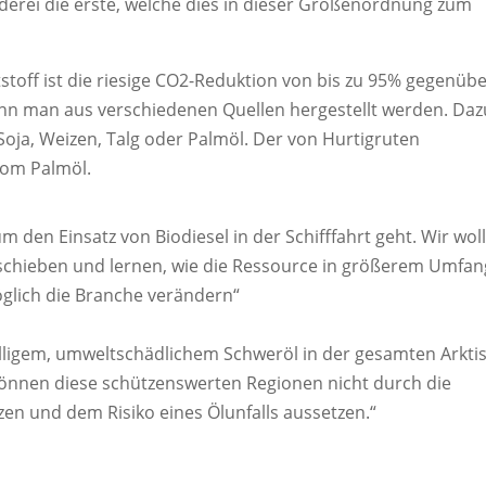
derei die erste, welche dies in dieser Größenordnung zum
stoff ist die riesige CO2-Reduktion von bis zu 95% gegenüb
ann man aus verschiedenen Quellen hergestellt werden. Daz
Soja, Weizen, Talg oder Palmöl. Der von Hurtigruten
i vom Palmöl.
 den Einsatz von Biodiesel in der Schifffahrt geht. Wir wol
schieben und lernen, wie die Ressource in größerem Umfan
glich die Branche verändern“
illigem, umweltschädlichem Schweröl in der gesamten Arkti
önnen diese schützenswerten Regionen nicht durch die
n und dem Risiko eines Ölunfalls aussetzen.“